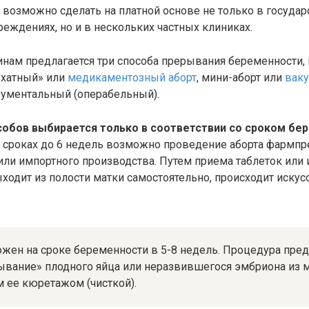
 возможно сделать на платной основе не только в госуда
еждениях, но и в нескольких частных клиниках.
ам предлагается три способа прерывания беременности, 
рхатный» или
медикаментозный аборт
, мини-аборт или
вак
трументальный (операбельный).
обов выбирается только в соответствии со сроком бе
х сроках до 6 недель возможно проведение аборта фармп
или импортного производства. Путем приема таблеток или
ходит из полости матки самостоятельно, происходит иску
жен на сроке беременности в 5-8 недель. Процедура пред
ывание» плодного яйца или неразвившегося эмбриона из м
ее кюретажом (чисткой).