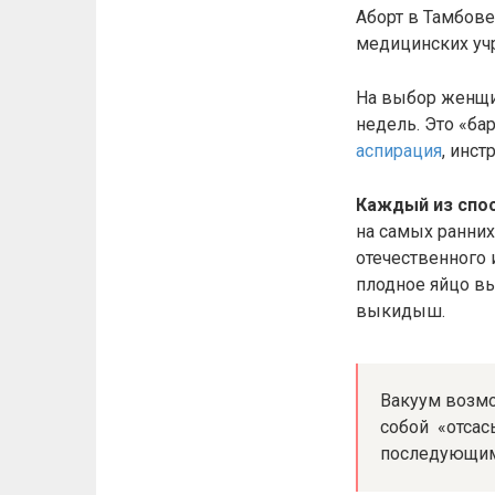
Аборт в Тамбове
медицинских учр
На выбор женщин
недель. Это «ба
аспирация
, инс
Каждый из спос
на самых ранни
отечественного 
плодное яйцо вы
выкидыш.
Вакуум возмо
собой «отсас
последующим 