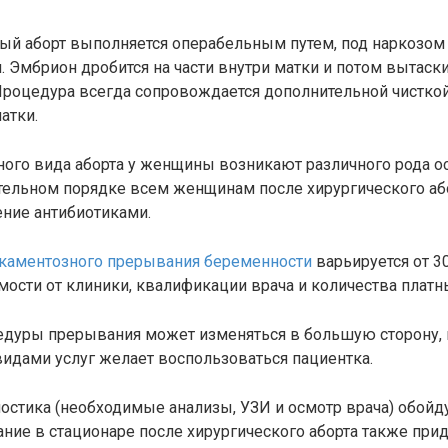
ый аборт выполняется операбельным путем, под наркозом
 Эмбрион дробится на части внутри матки и потом вытаски
Процедура всегда сопровождается дополнительной чисткой
атки.
ного вида аборта у женщины возникают различного рода о
тельном порядке всем женщинам после хирургического аб
ение антибиотиками.
каментозного прерывания беременности
варьируется от 3
мости от клиники, квалификации врача и количества платн
едуры прерывания может изменяться в большую сторону, 
 видами услуг желает воспользоваться пациентка.
остика (необходимые анализы, УЗИ и осмотр врача) обойду
ние в стационаре после хирургического аборта также прид