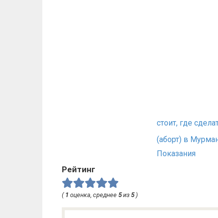
стоит, где сдела
(аборт) в Мурма
Показания
Рейтинг
(
1
оценка, среднее
5
из
5
)