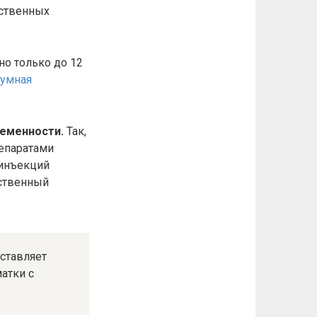
рственных
но только до 12
уумная
ременности.
Так,
репаратами
 инъекций
сственный
ставляет
атки с