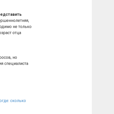
редставить
ершеннолетняя,
ходимо не только
озраст отца
осов, но
ия специалиста
где: сколько