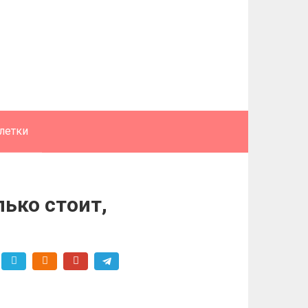
летки
ько стоит,