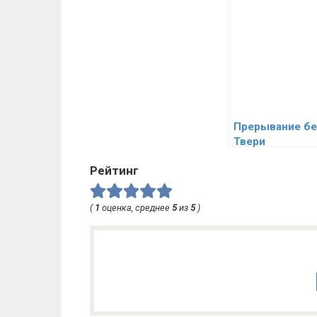
Прерывание бе
Твери
Рейтинг
(
1
оценка, среднее
5
из
5
)