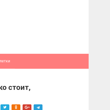
летки
о стоит,