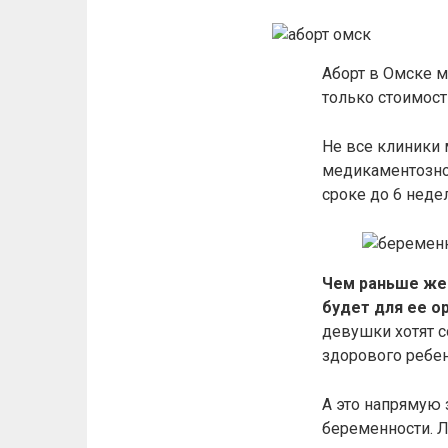
Аборт в Омске м
только стоимост
Не все клиники 
медикаментозно
сроке до 6 недел
Чем раньше жен
будет для ее о
девушки хотят 
здорового ребен
А это напрямую 
беременности. 