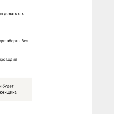
а делать его
дят аборты без
 проводил
м будет
 женщина.