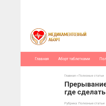
Перейти
к
контенту
Главная
Аборт таблетками
Пол
Главная
»
Полезные статьи
Прерывание 
где сделать
Рубрика:
Полезные статьи