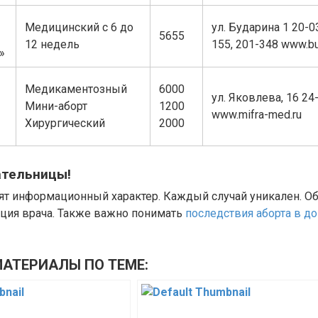
Медицинский с 6 до
ул. Бударина 1 20-0
5655
12 недель
155, 201-348 www.bu
»
Медикаментозный
6000
ул. Яковлева, 16 24
Мини-аборт
1200
www.mifra-med.ru
Хирургический
2000
ательницы!
ят информационный характер. Каждый случай уникален. О
ация врача. Также важно понимать
последствия аборта в д
АТЕРИАЛЫ ПО ТЕМЕ: