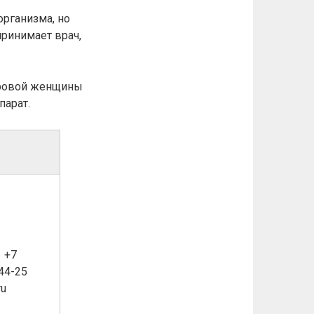
организма, но
принимает врач,
доровой женщины
парат.
1 +7
-44-25
ru