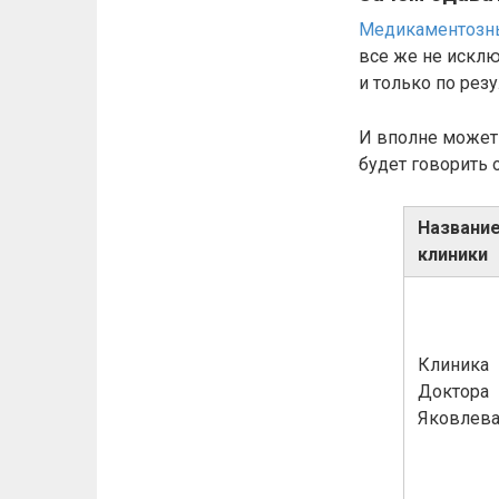
Медикаментозны
все же не исклю
и только по рез
И вполне может 
будет говорить 
Названи
клиники
Клиника
Доктора
Яковлев