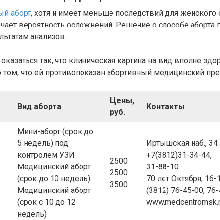
й аборт
, хотя и имеет меньше последствий для женского 
чает вероятность осложнений. Решение о способе аборта 
ультатам анализов.
оказаться так, что клиническая картина на вид вполне з
о том, что ей противопоказан абортивный медицинский пре
е
Цены,
Вид аборта
Контакты
руб.
Мини-аборт (срок до
5 недель) под
Иртышская наб., 34
контролем УЗИ
+7(3812)31-34-44,
2500
Медицинский аборт
31-88-10
2500
(срок до 10 недель)
70 лет Октября, 16-
а
3500
Медицинский аборт
(3812) 76-45-00, 76
(срок с 10 до 12
www.medcentromsk.
недель)