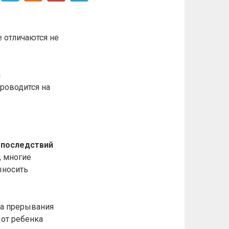
 отличаются не
а
роводится на
 последствий
, многие
ыносить
ра прерывания
от ребенка