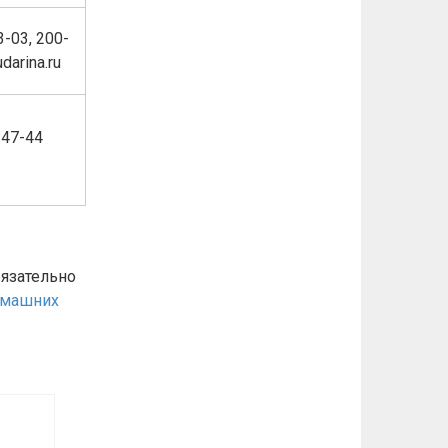
3-03, 200-
darina.ru
-47-44
бязательно
омашних